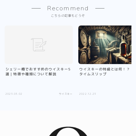
Recommend
こちらの記事もどうぞ
シェリー樽でおすすめのウイスキー5
ウイスキーの特級とは何！？｜
選｜特徴や種類について解説
タイムスリップ
2023.03.02
ウイスキー
2022.12.23
ウ