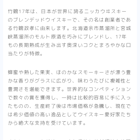
竹鶴17年は、日本が世界に誇るニッカウヰスキー
のブレンデッドウイスキーで、その名は創業者であ
る竹鶴政孝に由来します。北海道余市蒸溜所と宮城
峡蒸溜所のモルト原酒を巧みにブレンドし、17年
もの長期熟成が生み出す奥深いコクとまろやかな口
当たりが特徴。
蜂蜜や熟した果実、ほのかなスモーキーさが漂う豊
かな香りがグラスに広がり、味わうたびに複雑性と
豊潤さを堪能できます。世界的なコンペティション
で数々の賞を獲得し、一時は比較的容易に手に入っ
たものの、生産終了後は市場価格が急騰し、現在で
は希少価値の高い逸品としてウイスキー愛好家たち
から絶大な支持を受けています。