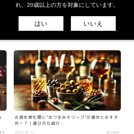
れ、20歳以上の方を対象にしています。
れ
お酒を飲む際におすすめの"おつまみチーズ"10選を
はい
いいえ
紹介｜理由や選び方
まみ
2024.08.21
おつまみ
れ
お酒を飲む際に"おつまみオリーブ"が意外とおすす
め！？｜選び方も紹介
まみ
2024.08.12
おつまみ