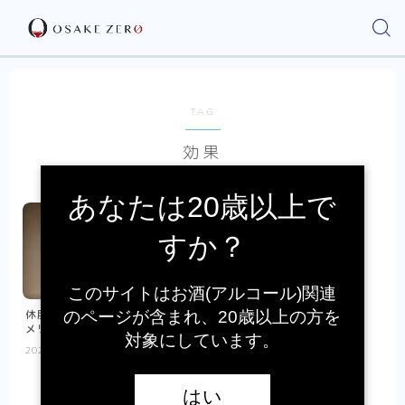
TAG
効果
あなたは20歳以上で
すか？
このサイトはお酒(アルコール)関連
休肝日の効果とは！？｜明確な
のページが含まれ、20歳以上の方を
メリットなども解説
対象にしています。
2022.12.23
休肝日
はい