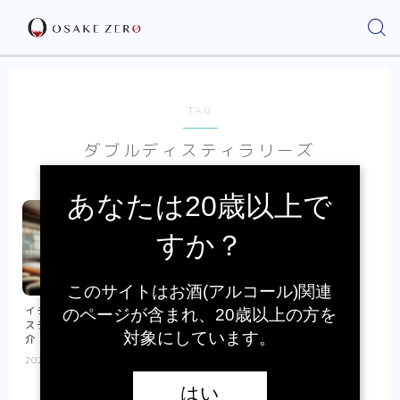
TAG
ダブルディスティラリーズ
あなたは20歳以上で
すか？
このサイトはお酒(アルコール)関連
イチローズモルトのダブルディ
のページが含まれ、20歳以上の方を
スティラリーズについて徹底紹
対象にしています。
介｜定価・評価
2024.07.13
ウイスキー
はい