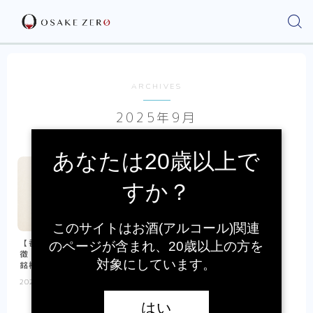
ARCHIVES
2025年9月
あなたは20歳以上で
すか？
このサイトはお酒(アルコール)関連
【香川の日本酒】金陵とは？特
のページが含まれ、20歳以上の方を
徴・歴史・アクセス・おすすめ
対象にしています。
銘柄を徹底解説
2025.09.17
日本酒
はい