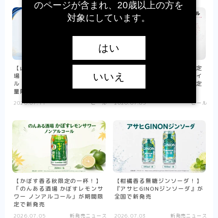
のページが含まれ、20歳以上の方を
対象にしています。
はい
【山本由伸さんデザイン缶が登
【長岡花火をデザインした限定
いいえ
場！】サッポロ生ビール黒ラベ
缶！】『アサヒスーパードライ
ル「山本由伸」デザイン缶が数
長岡花火ラベル』が新潟県限定
量限定で新発売
で新発売
2026.07.11
ビール
2026.07.05
ビール
【かぼす香る秋限定の一杯！】
【柑橘香る無糖ジンソーダ！】
「のんある酒場 かぼすレモンサ
『アサヒGINONジンソーダ』が
ワー ノンアルコール」が期間限
全国で新発売
定で新発売
2026.07.05
新発売ニュース
2026.07.03
新発売ニュース