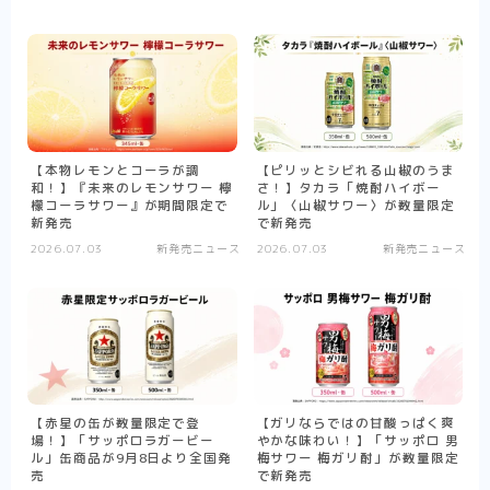
【本物レモンとコーラが調
【ピリッとシビれる山椒のうま
和！】『未来のレモンサワー 檸
さ！】タカラ「焼酎ハイボー
檬コーラサワー』が期間限定で
ル」〈山椒サワー〉が数量限定
新発売
で新発売
2026.07.03
新発売ニュース
2026.07.03
新発売ニュース
【赤星の缶が数量限定で登
【ガリならではの甘酸っぱく爽
場！】「サッポロラガービー
やかな味わい！】「サッポロ 男
ル」缶商品が9月8日より全国発
梅サワー 梅ガリ酎」が数量限定
売
で新発売