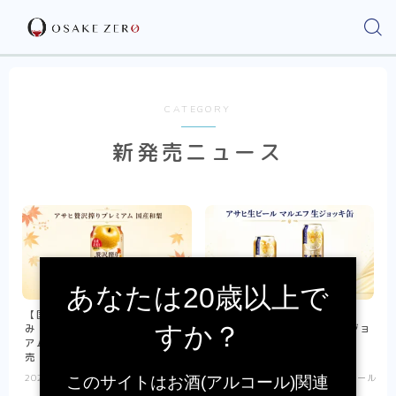
CATEGORY
新発売ニュース
あなたは20歳以上で
【国産和梨の芳醇な香りと甘
【マルエフ初の生ジョッキ
すか？
み！】『アサヒ贅沢搾りプレミ
缶！】『アサヒ生ビール 生ジョ
アム数量限定国産和梨』が新発
ッキ缶』が数量限定で新発売
売
2026.07.13
新発売ニュース
2026.07.13
ビール
このサイトはお酒(アルコール)関連