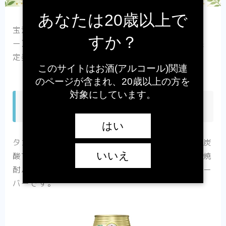
あなたは20歳以上で
宝酒造は、タカラ「焼酎ハイボール」〈山椒サワ
すか？
ー〉を、2026年7月14日（火）より全国で数量限
定発売すると発表しました。
このサイトはお酒(アルコール)関連
のページが含まれ、20歳以上の方を
対象にしています。
商品の詳細
はい
タカラ「焼酎ハイボール」〈山椒サワー〉は、強炭
いいえ
酸でキレ味爽快な辛口の味わいが特徴のタカラ「焼
酎ハイボール」から登場する、数量限定の新フレー
バーです。