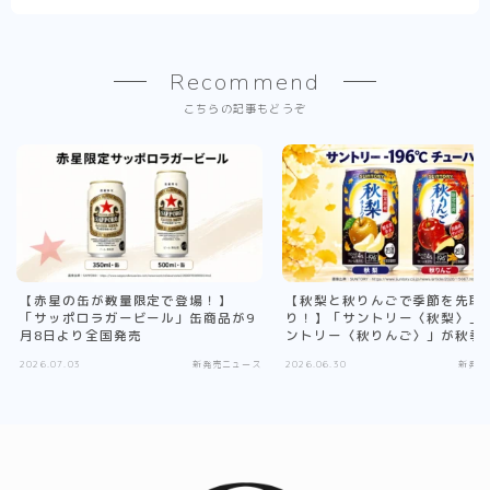
Recommend
こちらの記事もどうぞ
【赤星の缶が数量限定で登場！】
【秋梨と秋りんごで季節を先取
「サッポロラガービール」缶商品が9
り！】「サントリー〈秋梨〉」
月8日より全国発売
ントリー〈秋りんご〉」が秋季
で新発売
2026.07.03
新発売ニュース
2026.06.30
新発売