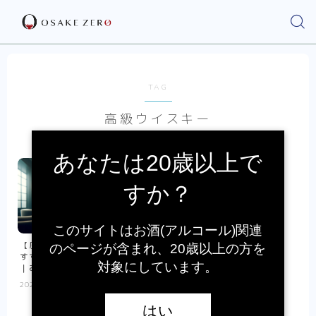
TAG
高級ウイスキー
あなたは20歳以上で
すか？
このサイトはお酒(アルコール)関連
【圧倒的贅沢】ハイボールにお
のページが含まれ、20歳以上の方を
すすめの高級品ウイスキー10選
対象にしています。
｜お金は必須
2023.03.15
ハイボール
はい