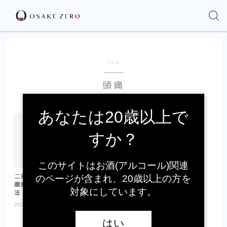
TAG
頭痛
あなたは20歳以上で
すか？
このサイトはお酒(アルコール)関連
二日酔いの酷い頭痛の治し方を
のページが含まれ、20歳以上の方を
徹底解説｜速攻に効果が出る方
対象にしています。
法
2023.03.08
二日酔い
はい