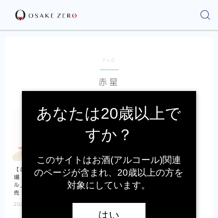
TAG
赤星
あなたは20歳以上で
すか？
このサイトはお酒(アルコール)関連
【赤星の缶が数量限定で登
のページが含まれ、20歳以上の方を
場！】「サッポロラガービー
対象にしています。
ル」缶商品が9月8日より全国発
売
2026.07.03
新発売ニュース
はい