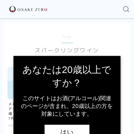
TAG
スパークリングワイン
あなたは20歳以上で
すか？
このサイトはお酒(アルコール)関連
メルシャン・ワインズ カンティ
のページが含まれ、20歳以上の方を
アーモから新作フィズ2種が登
対象にしています。
場｜パイナップルとマンゴーを
7月28日発売
2026.06.30
新発売ニュース
はい