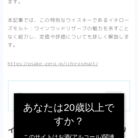
ます。
本記事では、この特別なウイスキーであるイチロー
ズモルト：ワインウッドリザーブの魅力を余すこと
なく紹介し、定価や評価についても詳しく解説しま
す。
https://osake-zero.jp/ichirosmalt/
目次
OPEN
あなたは20歳以上で
すか？
イチローズモルト：ワインウッドリ
このサイトはお酒(アルコール)関連