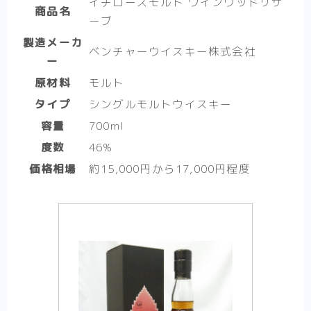
イチローズモルト ワインウッドリザ
商品名
ーブ
製造メーカ
ベンチャーウイスキー株式会社
ー
原材料
モルト
タイプ
シングルモルトウイスキー
容量
700ml
度数
46%
価格相場
約15,000円から17,000円程度