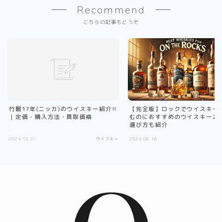
Recommend
こちらの記事もどうぞ
竹鶴17年(ニッカ)のウイスキー紹介!!
【完全版】ロックでウイスキー
｜定価・購入方法・買取価格
むのにおすすめのウイスキー20
選び方も紹介
2024.12.21
ウイスキー
2024.06.16
ウ