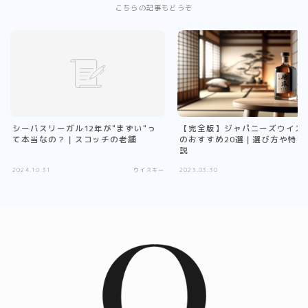
こちらの記事もどうぞ
シーバスリーガル12年が"まずい"っ
【完全版】ジャパニーズウイス
て本当なの？｜スコッチの老舗
のおすすめ20選｜選び方や特徴
説
2024.10.31
ウイスキー
2023.03.30
ウ