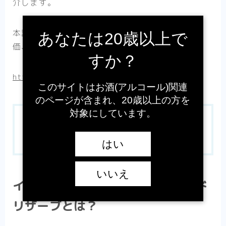
介します。
本記事では、ミズナラウッドリザーブの特徴、定
あなたは20歳以上で
価、評価について徹底解説します。
すか？
https://osake-zero.jp/ichirosmalt/
このサイトはお酒(アルコール)関連
のページが含まれ、20歳以上の方を
対象にしています。
目次
OPEN
はい
いいえ
イチローズモルト：ミズナラウッド
リザーブとは？