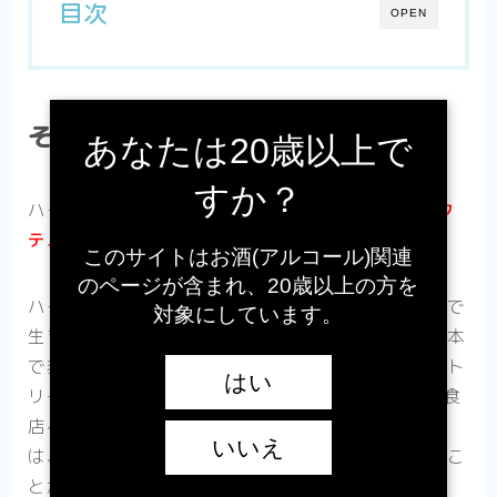
目次
OPEN
そもそも、ハイボールとは何？
あなたは20歳以上で
すか？
ハイボールは、ウイスキーを炭酸水で割った
“カク
テル”
のことです。
このサイトはお酒(アルコール)関連
のページが含まれ、20歳以上の方を
ハイボールは、ウイスキーの本場スコットランドで
対象にしています。
生まれたと言われているのですが、現在では、日本
で非常に人気のある飲み方です。日本では、サント
はい
リーが1950年代にハイボールを発売し、CMや飲食
店への営業などから広く普及させました。現在で
いいえ
は、多くの居酒屋やバーでハイボールを注文するこ
とができます。
※韓国や台湾などにも普及